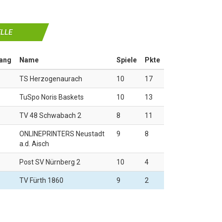
LLE
ang
Name
Spiele
Pkte
TS Herzogenaurach
10
17
TuSpo Noris Baskets
10
13
TV 48 Schwabach 2
8
11
ONLINEPRINTERS Neustadt
9
8
a.d. Aisch
Post SV Nürnberg 2
10
4
TV Fürth 1860
9
2