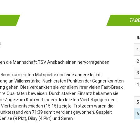
TABE
R
n
1
2
gegen die Mannschaft TSV Ansbach einen hervorragenden
3
elerin zum ersten Mal spielte und eine andere leicht
ng an Willensstärke. Nach ersten Punkten der Gegner konnten
4
rung gehen. Dies verdankten sie vor allem ihrer vielen Fast-Break
ihre Qualitäten beweisen. Durch starken Einsatz bekamen sie
 Züge zum Korb verhindern. Im letzten Viertel gingen den
5
em Viertelunentschieden (15:15) zeigte. Trotzdem waren die
unktestand von 71:39 somit verdient gewonnen. Gespielt
6
Denise (9 Pkt), Dilay (4 Pkt) und Seren.