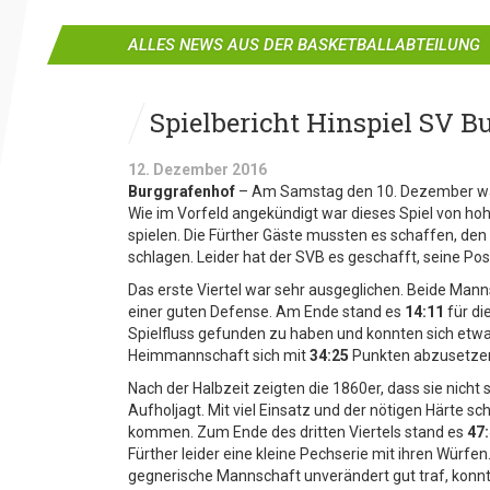
ALLES NEWS AUS DER BASKETBALLABTEILUNG
Spielbericht Hinspiel SV B
12. Dezember 2016
Burggrafenhof
– Am Samstag den 10. Dezember ware
Wie im Vorfeld angekündigt war dieses Spiel von ho
spielen. Die Fürther Gäste mussten es schaffen, den
schlagen. Leider hat der SVB es geschafft, seine Pos
Das erste Viertel war sehr ausgeglichen. Beide Mann
einer guten Defense. Am Ende stand es
14:11
für di
Spielfluss gefunden zu haben und konnten sich etwas
Heimmannschaft sich mit
34:25
Punkten abzusetze
Nach der Halbzeit zeigten die 1860er, dass sie nich
Aufholjagt. Mit viel Einsatz und der nötigen Härte s
kommen. Zum Ende des dritten Viertels stand es
47
Fürther leider eine kleine Pechserie mit ihren Würfen
gegnerische Mannschaft unverändert gut traf, konnt