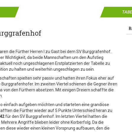
TABE
R
urggrafenhof
n die Fürther Herren I zu Gast bei dem SV Burggrafenhof.
her Wichtigkeit, da beide Mannschaften um den Aufstieg
 aktuell noch ungeschlagenen Erstplatzierten der Tabelle zu
ition zu halten und weiterhin ungeschlagen zu sein.
schaften spielten sehr passiv und hatten ihren Fokus eher auf
e Burggrafenhofer. Im zweiten Viertel schienen die Gegner ihren
 von den Fürthern absetzen. Mit einigen Dreiern schaffte die
n.
t so einfach aufgeben möchten und starteten eine grandiose
chafften die Fürther wieder auf 5 Punkte Unterschied heran zu
:42
für den SV Burggrafenhof. Im letzten Viertel hatten die
. Mehrere Angriffe blieben leider ohne Korberfolg. Da die
en diese wieder einen kleinen Vorsprung aufbauen, den die