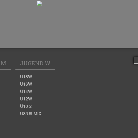
 M
JUGEND W
U18W
U16W
U14W
U12W
U10 2
U8/U9 MIX