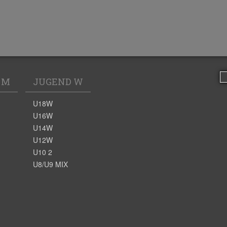
 M
JUGEND W
U18W
U16W
U14W
U12W
U10 2
U8/U9 MIX