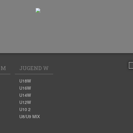
 M
JUGEND W
U18W
U16W
U14W
U12W
U10 2
U8/U9 MIX