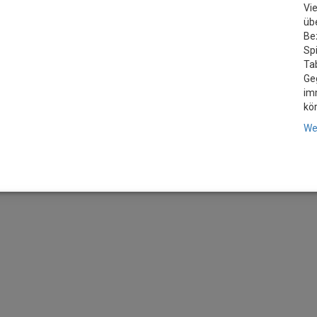
Vie
üb
Be
Sp
Ta
Ge
im
kö
We