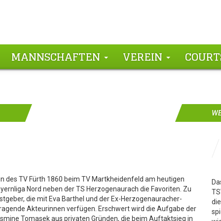
MANNSCHAFTEN
VEREIN
COURT
WE
en des TV Fürth 1860 beim TV Martkheidenfeld am heutigen
Das
ayernliga Nord neben der TS Herzogenaurach die Favoriten. Zu
TS
astgeber, die mit Eva Barthel und der Ex-Herzogenauracher-
di
usragende Akteurinnen verfügen. Erschwert wird die Aufgabe der
spi
Jasmine Tomasek aus privaten Gründen, die beim Auftaktsieg in