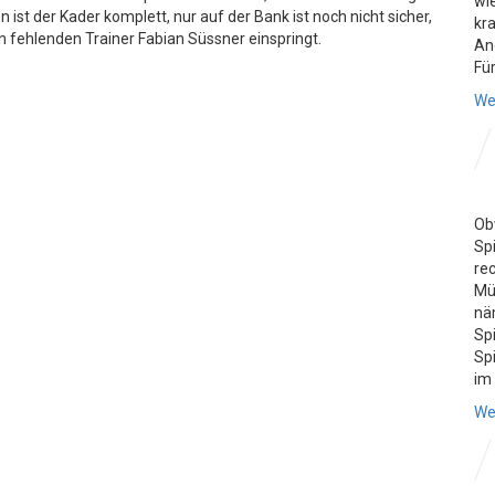
wie
 ist der Kader komplett, nur auf der Bank ist noch nicht sicher,
kr
 fehlenden Trainer Fabian Süssner einspringt.
An
Für
We
Ob
Sp
re
Mü
nä
Sp
Sp
im 
We