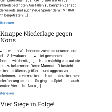
der. Einerseits haben die Fürther mit einigen
ankheitsbedingten Ausfällen zu kämpfen gehabt.
dererseits sind auch neue Spieler dem TV 1860
th beigetreten […]
iterlesen
Knappe Niederlage gegen
Noris
wohl wir am Wochenende zuvor bei unserem ersten
iel in Schwabach unerwartet gewonnen haben,
chneten wir damit, gegen Noris mächtig eins auf die
tze zu bekommen. Deren Mannschaft besteht
mlich aus älteren, größeren und aggressiveren
ielerinnen, die vermutlich auch schon deutlich mehr
ielerfahrung besitzen. So ging das Spiel dann auch
ersten Viertel los; Noris […]
iterlesen
Vier Siege in Folge!